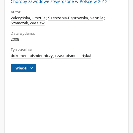
Choroby zawodowe stwierdzone w Polsce w 2012 r
Autor:
Wilczyńska, Urszula
;
Szeszenia-Dąbrowska, Neonila
;
Szymczak, Wiesław
Data wydania:
2008
Typ zasobu:
dokument piśmienniczy
;
czasopismo - artykuł
Więcej