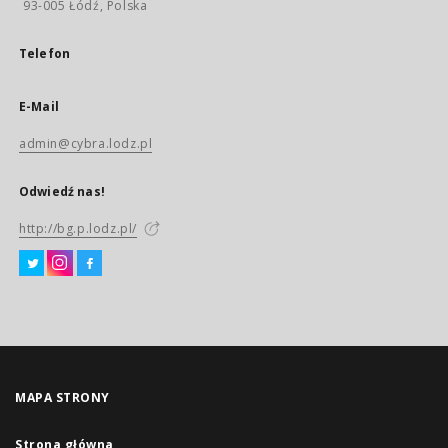
93-005 Łódź, Polska
Telefon
E-Mail
admin@cybra.lodz.pl
Odwiedź nas!
http://bg.p.lodz.pl/
MAPA STRONY
Strona główna