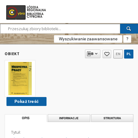
Wyszukiwanie zaawansowane
?
OBIEKT
EN
PL
Pokaż treść
OPIS
INFORMACJE
STRUKTURA
Tytuł: