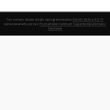
Ten serwis działa dzięki oprogramowaniu
DInGO dLibra 6.2.11
opracowanemu przez
Poznańskie Centrum Superkomputerowo-
Sieciowe