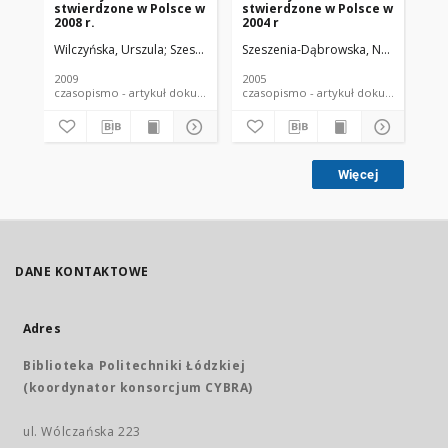
stwierdzone w Polsce w
stwierdzone w Polsce w
st
2008 r.
2004 r
200
Wilczyńska, Urszula
Szeszenia-Dąbrowska, Neonila
Szeszenia-Dąbrowska, Neonila
Szymczak, Wiesł
Wilc
Wil
2009
2005
200
czasopismo - artykuł dokument piśmienniczy
czasopismo - artykuł dokument
Więcej
DANE KONTAKTOWE
Adres
Biblioteka Politechniki Łódzkiej
(koordynator konsorcjum CYBRA)
ul. Wólczańska 223