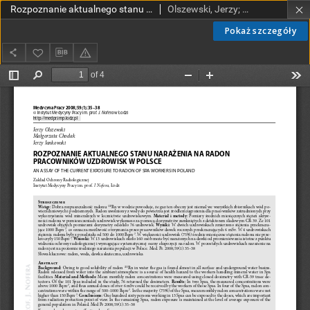
Rozpoznanie aktualnego stanu narażenia na radon pracowników uzdrowisk w Polsce
Olszewski, Jerzy; Chodak, Małgorzata; Jankowski, Jerzy
Pokaż szczegóły