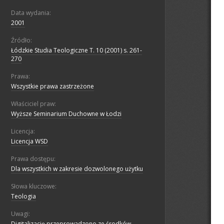
Data wydania:
2001
Źródło:
Łódzkie Studia Teologiczne T. 10 (2001) s. 261-
270
Prawa:
Wszystkie prawa zastrzeżone
Właściciel praw:
Wyższe Seminarium Duchowne w Łodzi
Licencja:
Licencja WSD
Prawa dostępu:
Dla wszystkich w zakresie dozwolonego użytku
Słowa kluczowe:
Teologia
Uwagi:
Digitalizację przeprowadzono ze środków