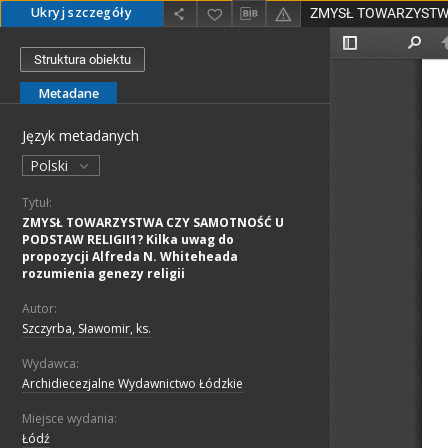
Ukryj szczegóły
Struktura obiektu
Metadane
Język metadanych
Polski
Tytuł:
ZMYSŁ TOWARZYSTWA CZY SAMOTNOŚĆ U
PODSTAW RELIGII1? Kilka uwag do
propozycji Alfreda N. Whiteheada
rozumienia genezy religii
Autor:
Szczyrba, Sławomir, ks.
Wydawca:
Archidiecezjalne Wydawnictwo Łódzkie
Miejsce wydania:
Łódź