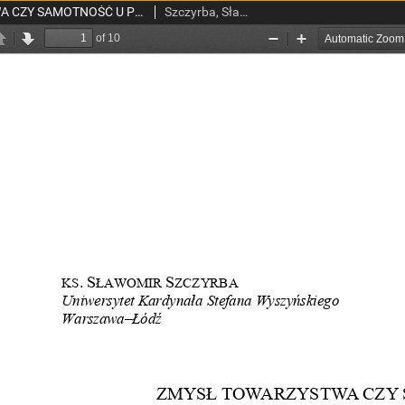
ZMYSŁ TOWARZYSTWA CZY SAMOTNOŚĆ U PODSTAW RELIGII1? Kilka uwag do propozycji Alfreda N. Whiteheada rozumienia genezy religii
Szczyrba, Sławomir, ks.