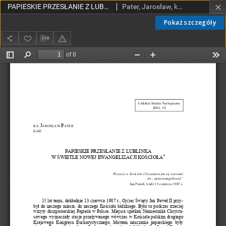
PAPIESKIE PRZESŁANIE Z LUBLINKA W ŚWIETLE NOWEJ EWANGELIZACJI KOŚCIOŁA
Pater, Jarosław, ks.
Pokaż szczegóły