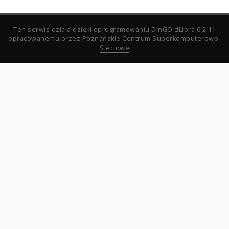
Ten serwis działa dzięki oprogramowaniu
DInGO dLibra 6.2.11
opracowanemu przez
Poznańskie Centrum Superkomputerowo-
Sieciowe