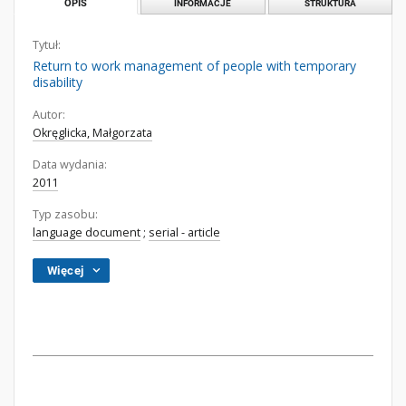
OPIS
INFORMACJE
STRUKTURA
Tytuł:
Return to work management of people with temporary
disability
Autor:
Okręglicka, Małgorzata
Data wydania:
2011
Typ zasobu:
language document
;
serial - article
Więcej