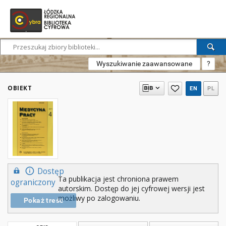
Wyszukiwanie zaawansowane
?
OBIEKT
EN
PL
Dostęp
Ta publikacja jest chroniona prawem
ograniczony
autorskim. Dostęp do jej cyfrowej wersji jest
możliwy po zalogowaniu.
Pokaż treść