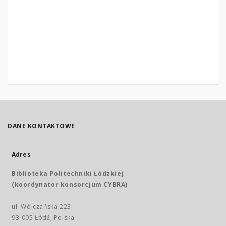
DANE KONTAKTOWE
Adres
Biblioteka Politechniki Łódzkiej
(koordynator konsorcjum CYBRA)
ul. Wólczańska 223
93-005 Łódź, Polska