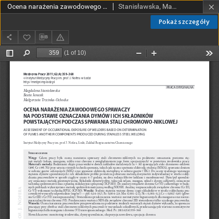
Ocena narażenia zawodowego spawaczy na podstawie oznaczania dymów i ich składników powstających podczas spawania stali chromowo-niklowej
Stanisławska, Magdalena; Janasik, Beata; Trzcinka-Ochocka, Małgorzata
Pokaż szczegóły