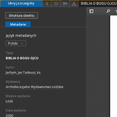
Ukryj szczegóły
BIBLIA O BOGU OJCU
Struktura obiektu
Metadane
Język metadanych
Polski
Tytuł:
BIBLIA O BOGU OJCU
Autor:
Jachym, Jan Tadeusz, ks.
Wydawca:
Archidiecezjalne Wydawnictwo Łódzkie
Miejsce wydania:
Łódź
Data wydania:
2000