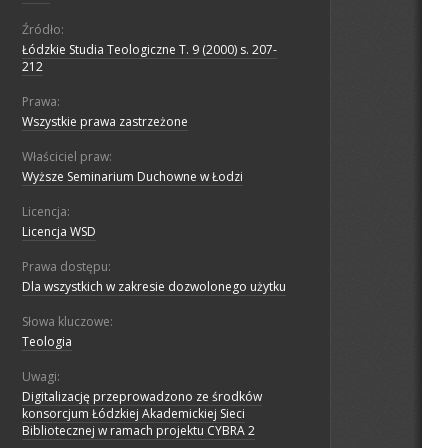
Źródło:
Łódzkie Studia Teologiczne T. 9 (2000) s. 207-
212
Prawa:
Wszystkie prawa zastrzeżone
Właściciel praw:
Wyższe Seminarium Duchowne w Łodzi
Licencja:
Licencja WSD
Prawa dostępu:
Dla wszystkich w zakresie dozwolonego użytku
Słowa kluczowe:
Teologia
Uwagi:
Digitalizację przeprowadzono ze środków
konsorcjum Łódzkiej Akademickiej Sieci
Bibliotecznej w ramach projektu CYBRA 2