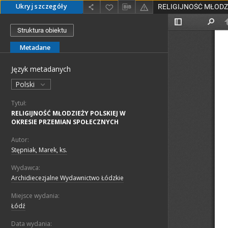
Ukryj szczegóły
Struktura obiektu
Metadane
Język metadanych
Polski
Tytuł:
RELIGIJNOŚĆ MŁODZIEŻY POLSKIEJ W
OKRESIE PRZEMIAN SPOŁECZNYCH
Autor:
Stępniak, Marek, ks.
Wydawca:
Archidiecezjalne Wydawnictwo Łódzkie
Miejsce wydania:
Łódź
Data wydania: