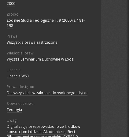
2000
Źródło:
Łódzkie Studia Teologiczne T. 9 (2000) s. 181-
198
Prawa:
Wszystkie prawa zastrzeżone
Właściciel praw:
Wyższe Seminarium Duchowne w Łodzi
Licencja:
Licencja WSD
Prawa dostępu:
Dla wszystkich w zakresie dozwolonego użytku
Słowa kluczowe:
Teologia
Uwagi:
Digitalizację przeprowadzono ze środków
konsorcjum Łódzkiej Akademickiej Sieci
Bibliotecznej w ramach projektu CYBRA 2