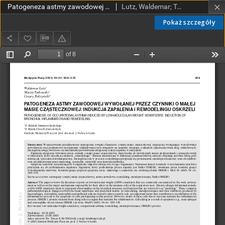
Patogeneza astmy zawodowej wywołanej przez czynniki o małej masie cząsteczkowej: indukcja zapalenia i remodelingu oskrzeli
Lutz, Waldemar; Tarkowski, Maciej; Pałczyński, Cezary
Pokaż szczegóły