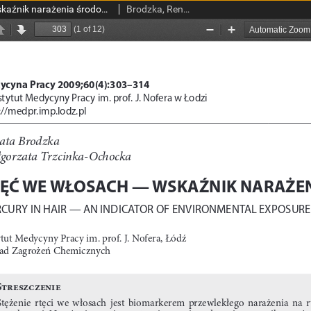
Rtęć we włosach — wskaźnik narażenia środowiskowego
Brodzka, Renata; Trzcinka-Ochocka, Małgorzata