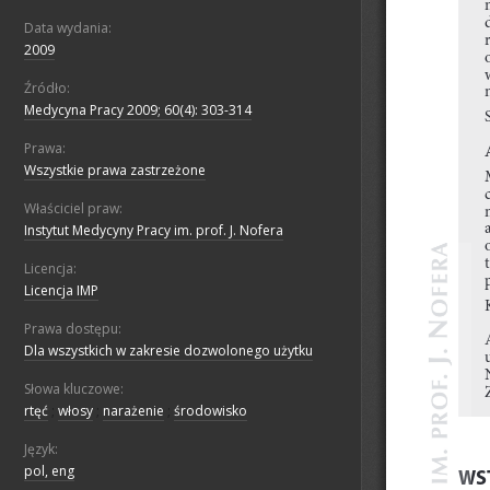
Data wydania:
2009
Źródło:
Medycyna Pracy 2009; 60(4): 303-314
Prawa:
Wszystkie prawa zastrzeżone
Właściciel praw:
Instytut Medycyny Pracy im. prof. J. Nofera
Licencja:
Licencja IMP
Prawa dostępu:
Dla wszystkich w zakresie dozwolonego użytku
Słowa kluczowe:
rtęć
;
włosy
;
narażenie
;
środowisko
Język:
pol, eng