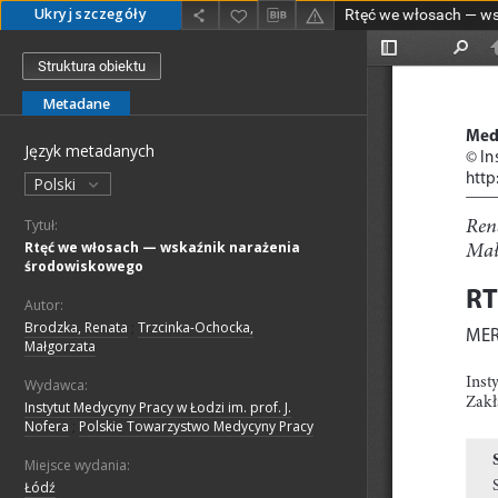
Ukryj szczegóły
Struktura obiektu
Metadane
Język metadanych
Polski
Tytuł:
Rtęć we włosach — wskaźnik narażenia
środowiskowego
Autor:
Brodzka, Renata
;
Trzcinka-Ochocka,
Małgorzata
Wydawca:
Instytut Medycyny Pracy w Łodzi im. prof. J.
Nofera
;
Polskie Towarzystwo Medycyny Pracy
Miejsce wydania:
Łódź