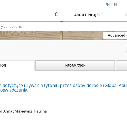
EN
PL
ABOUT PROJECT
Advanced 
ION
INFORMATION
 dotyczące używania tytoniu przez osoby dorosłe (Global Adult
oświadczenia.
eł, Anna
;
Miśkiewicz, Paulina