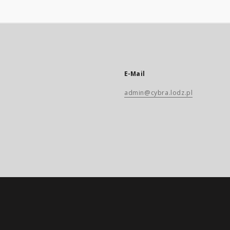
E-Mail
admin@cybra.lodz.pl