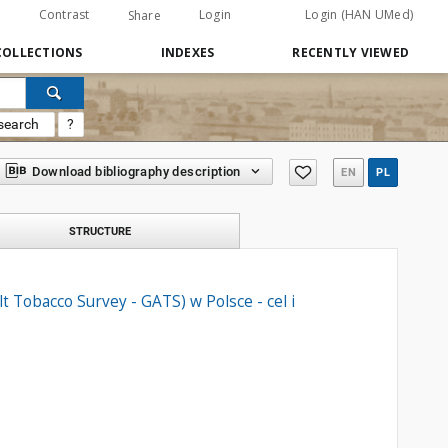
Contrast
Login
Login (HAN UMed)
Share
COLLECTIONS
INDEXES
RECENTLY VIEWED
search
?
Download bibliography description
EN
PL
STRUCTURE
 Tobacco Survey - GATS) w Polsce - cel i