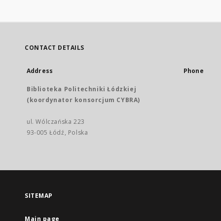
CONTACT DETAILS
Address
Phone
Biblioteka Politechniki Łódzkiej
(koordynator konsorcjum CYBRA)
ul. Wólczańska 223
93-005 Łódź, Polska
SITEMAP
Main page