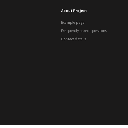
About Project
Example page
Frequently asked questions
Contact details