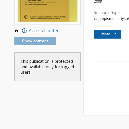
2009
Resource Type:
czasopismo - artykuł
Access Limited
More
Show content
This publication is protected
and available only for logged
users.