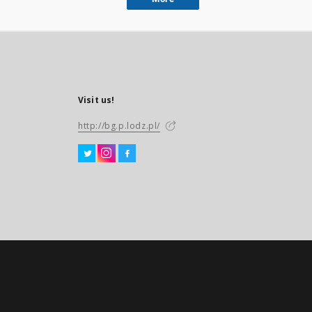
Visit us!
http://bg.p.lodz.pl/