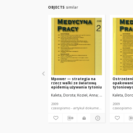
OBJECTS
similar
Mpower — strategia na
Ostrzeżeni
rzecz walki ze światową
opakowani
epidemią używania tytoniu
tytoniowy
działań na
Kaleta, Dorota
Kozieł, Anna
Miśkiewicz, Paulina
Kaleta, Dor
epidemią 
tytoniu.
2009
2009
czasopismo - artykuł dokument piśmienniczy