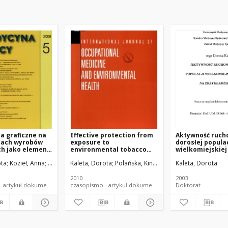
a graficzne na
Effective protection from
Aktywność ruch
ach wyrobów
exposure to
dorosłej populac
ch jako element
environmental tobacco
wielkomiejskiej
 rzecz walki z
smoke in Poland: The
na przykładzie 
ota
Kozieł, Anna
Miśkiewicz, Paulina
Kaleta, Dorota
Polańska, Kinga
Wojtysiak, Piotr
Kaleta, Dorota
Kozieł
używania
World Health Organization
perspective
2010
2003
czasopismo - artykuł dokument piśmienniczy
czasopismo - artykuł dokument piśmienniczy
Doktorat