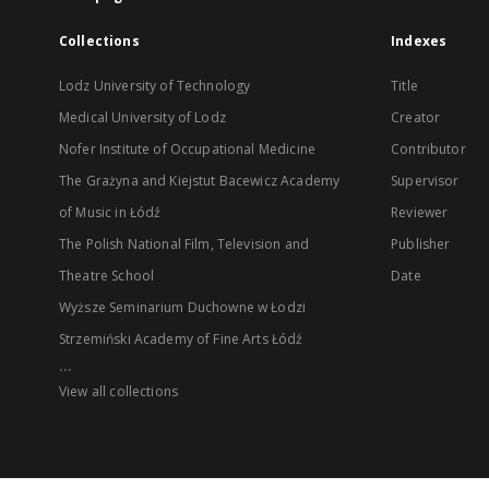
Collections
Indexes
Lodz University of Technology
Title
Medical University of Lodz
Creator
Nofer Institute of Occupational Medicine
Contributor
The Grażyna and Kiejstut Bacewicz Academy
Supervisor
of Music in Łódź
Reviewer
The Polish National Film, Television and
Publisher
Theatre School
Date
Wyższe Seminarium Duchowne w Łodzi
Strzemiński Academy of Fine Arts Łódź
...
View all collections