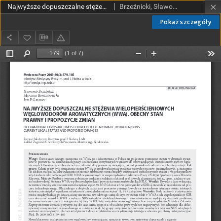
Najwyższe dopuszczalne stężenia wielopierścieniowych węglowodorów aromatycznych (WWA). Obecny stan prawny i propozycje zmian.
Brzeźnicki, Sławomir; Bonczarowska, Marzena; Gromiec, Jan P.
Pokaż szczegóły