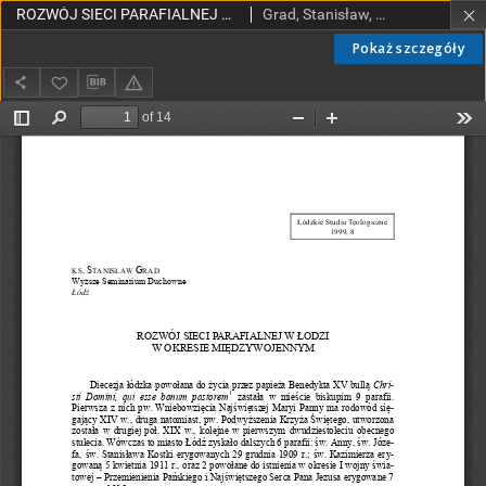
ROZWÓJ SIECI PARAFIALNEJ W ŁODZI W OKRESIE MIĘDZYWOJENNYM
Grad, Stanisław, ks.
Pokaż szczegóły