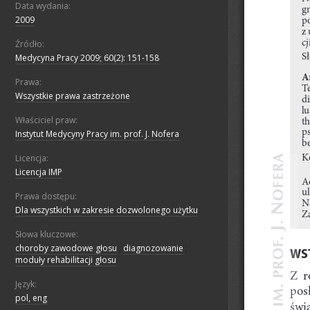
Data wydania:
2009
Źródło:
Medycyna Pracy 2009; 60(2): 151-158
Prawa:
Wszystkie prawa zastrzeżone
Właściciel praw:
Instytut Medycyny Pracy im. prof. J. Nofera
Licencja:
Licencja IMP
Prawa dostępu:
Dla wszystkich w zakresie dozwolonego użytku
Słowa kluczowe:
choroby zawodowe głosu
;
diagnozowanie
;
moduły rehabilitacji głosu
Język:
pol, eng