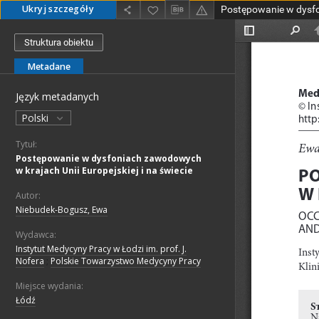
Ukryj szczegóły
Struktura obiektu
Metadane
Język metadanych
Polski
Tytuł:
Postępowanie w dysfoniach zawodowych
w krajach Unii Europejskiej i na świecie
Autor:
Niebudek-Bogusz, Ewa
Wydawca:
Instytut Medycyny Pracy w Łodzi im. prof. J.
Nofera
;
Polskie Towarzystwo Medycyny Pracy
Miejsce wydania:
Łódź