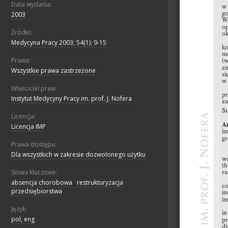
Data wydania:
2003
Źródło:
Medycyna Pracy 2003; 54(1): 9-15
Prawa:
Wszystkie prawa zastrzeżone
Właściciel praw:
Instytut Medycyny Pracy im. prof. J. Nofera
Licencja:
Licencja IMP
Prawa dostępu:
Dla wszystkich w zakresie dozwolonego użytku
Słowa kluczowe:
absencja chorobowa
;
restrukturyzacja
przedsiębiorstwa
Język:
pol, eng