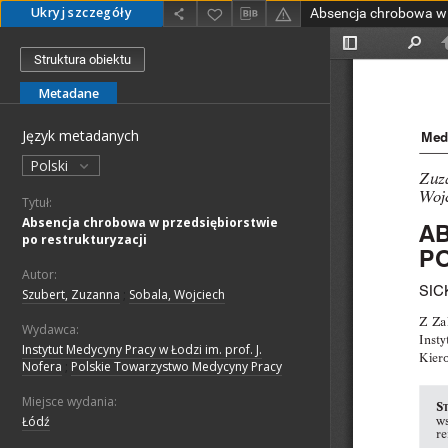
Ukryj szczegóły
Struktura obiektu
Metadane
Język metadanych
Polski
Tytuł:
Absencja chrobowa w przedsiębiorstwie
po restrukturyzacji
Autor:
Szubert, Zuzanna
;
Sobala, Wojciech
Wydawca:
Instytut Medycyny Pracy w Łodzi im. prof. J.
Nofera
;
Polskie Towarzystwo Medycyny Pracy
Miejsce wydania:
Łódź