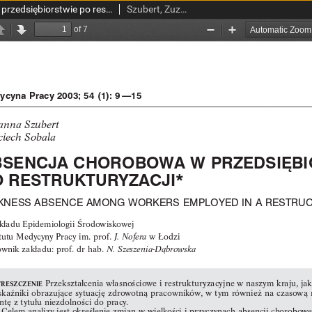
Absencja chrobowa w przedsiębiorstwie po restrukturyzacji
Szubert, Zuzanna; Sobala, Wojciech