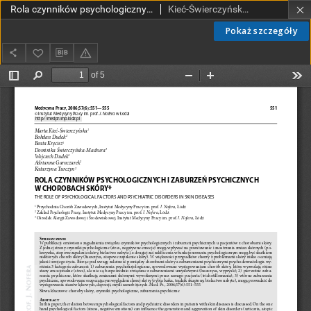
Rola czynników psychologicznych i zaburzeń psychicznych w chorobach skóry
Kieć-Świerczyńska, Marta; Dudek, Bohdan; Kręcisz, Beata; Świerczyńska-Machura, Dominika; Dudek, Wojciech; Garnczarek, Adrianna; Turczyn, Katarzyna
Pokaż szczegóły