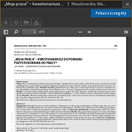
„Moja praca” – kwestionariusz do pomiaru przystosowania do pracy
Waszkowska, Małgorzata; Turczyn-Jabłońska, Katarzyna
Pokaż szczegóły