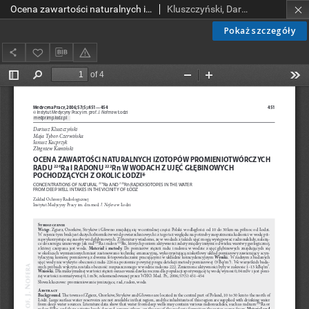
Ocena zawartości naturalnych izotopów promieniotwórczych radu 226Ra i radonu 222Rn w wodach z ujęć głębinowych pochodzących z okolic Łodzi
Kluszczyński, Dariusz; Tybor-Czerwińska, Maja; Kacprzyk, Janusz; Kamiński, Zbigniew
Pokaż szczegóły