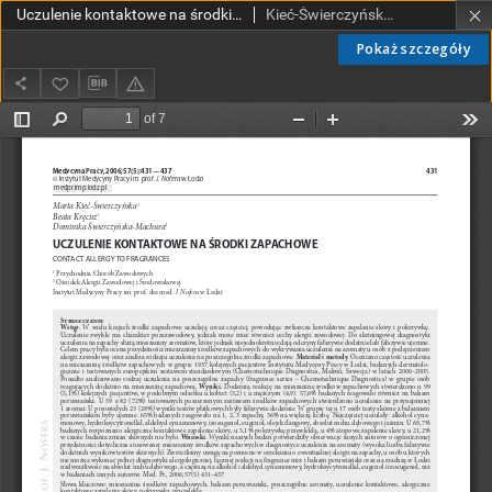
Uczulenie kontaktowe na środki zapachowe
Kieć-Świerczyńska, Marta; Kręcisz, Beata; Świerczyńska-Machura, Dominika
Pokaż szczegóły