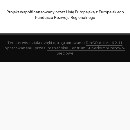
Projekt współfinansowany przez Unię Europejską z Europejskiego
Funduszu Rozwoju Regionalnego
Ten serwis działa dzięki oprogramowaniu
DInGO dLibra 6.2.11
opracowanemu przez
Poznańskie Centrum Superkomputerowo-
Sieciowe