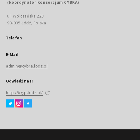
(koordynator konsorcjum CYBRA)
ul. Wólczańska 223
93-005 Łódź, Polska
Telefon
E-Mail
admin@cybra.lodz.pl
Odwiedź nas!
http://bg.p.lodz.pl/