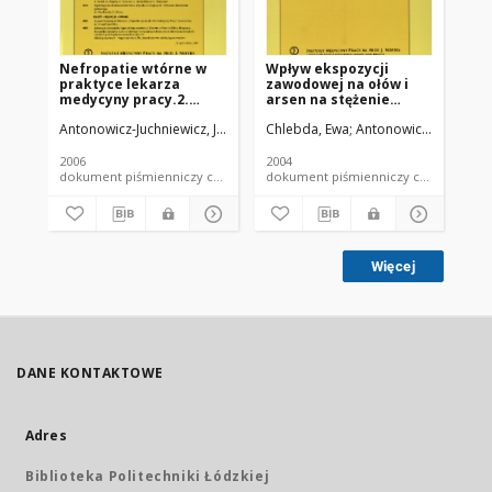
Nefropatie wtórne w
Wpływ ekspozycji
Th
praktyce lekarza
zawodowej na ołów i
se
medycyny pracy.2.
arsen na stężenie
ma
Nefropatie wtórne w
karotenoidów w
CYF
Antonowicz-Juchniewicz, Jolanta
Jodkowska, Anna
Chlebda, Ewa
Antonowicz-Juchniewic
Kwiecińska, Dobro
Sz
przebiegu stosowania
surowicy u
wo
środkówLeczniczych i
pracowników huty
ex
diagnostycznych
miedzi
an
2006
2004
200
(Pb
dokument piśmienniczy czasopismo - artykuł
dokument piśmienniczy czaso
ye
Więcej
DANE KONTAKTOWE
Adres
Biblioteka Politechniki Łódzkiej