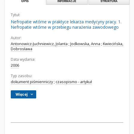
OPIS
INFORMACJE
STRUKTURA
Tytuł:
Nefropatie wtórne w praktyce lekarza medycyny pracy. 1.
Nefropatie wtórne w przebiegu narażenia zawodowego
Autor:
Antonowicz-Juchniewicz, Jolanta
;
Jodkowska, Anna
;
Kwiecińska,
Dobrosława
Data wydania:
2006
Typ zasobu:
dokument piśmienniczy
;
czasopismo - artykuł
Więcej