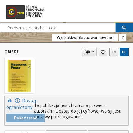
Wyszukiwanie zaawansowane
?
OBIEKT
EN
PL
Dostęp
Ta publikacja jest chroniona prawem
ograniczony
autorskim. Dostęp do jej cyfrowej wersji jest
możliwy po zalogowaniu.
Pokaż treść