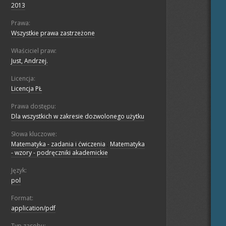
2013
Prawa:
Wszystkie prawa zastrzeżone
Właściciel praw:
Just, Andrzej.
Licencja:
Licencja PŁ
Prawa dostępu:
Dla wszystkich w zakresie dozwolonego użytku
Słowa kluczowe:
Matematyka - zadania i ćwiczenia
;
Matematyka
- wzory - podręczniki akademickie
Język:
pol
Format:
application/pdf
Typ zasobu: