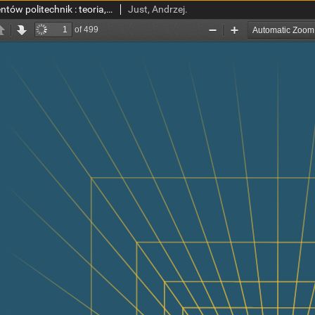
Matematyka dla studentów politechnik : teoria, przykłady, zadania z wykorzystaniem pakietów matematycznych
Just, Andrzej.