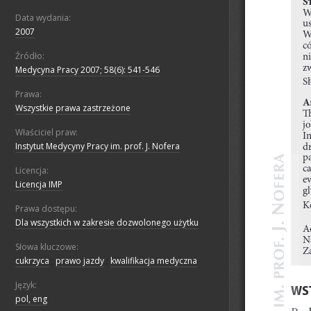
Data wydania:
2007
Źródło:
Medycyna Pracy 2007; 58(6): 541-546
Prawa:
Wszystkie prawa zastrzeżone
Właściciel praw:
Instytut Medycyny Pracy im. prof. J. Nofera
Licencja:
Licencja IMP
Prawa dostępu:
Dla wszystkich w zakresie dozwolonego użytku
Słowa kluczowe:
cukrzyca
;
prawo jazdy
;
kwalifikacja medyczna
Język:
pol, eng