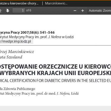
Postępowanie orzecznicze u kierowców chorych na cukrzycę w wybranych krajach Unii Europejskiej
Marcinkiewicz, Andrzej; Szosland, Dorota