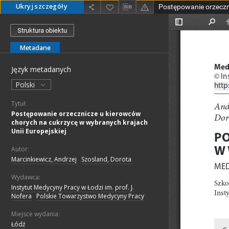
Ukryj szczegóły
Struktura obiektu
Metadane
Język metadanych
Polski
Tytuł:
Postępowanie orzecznicze u kierowców
chorych na cukrzycę w wybranych krajach
Unii Europejskiej
Autor:
Marcinkiewicz, Andrzej
;
Szosland, Dorota
Wydawca:
Instytut Medycyny Pracy w Łodzi im. prof. J.
Nofera
;
Polskie Towarzystwo Medycyny Pracy
Miejsce wydania:
Łódź