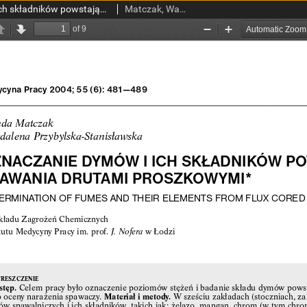
Oznaczanie dymów i ich składników powstających podczas spawania drutami proszkowymi
Matczak, Wanda; Przybylska-Stanisławska, Magdalena