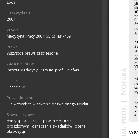
Łódź
Data wydania:
2004
Źródło:
Medycyna Pracy 2004; 55(6): 481-489
Prawa:
Wszystkie prawa zastrzeżone
Właściciel praw:
Instytut Medycyny Pracy im. prof. J. Nofera
Licencja:
Licencja IMP
Prawa dostępu:
Dla wszystkich w zakresie dozwolonego użytku
Słowa kluczowe:
dymy spawalnicze
;
spawanie drutem
proszkowym
;
oznaczanie składników
;
ocena
ekspozycji