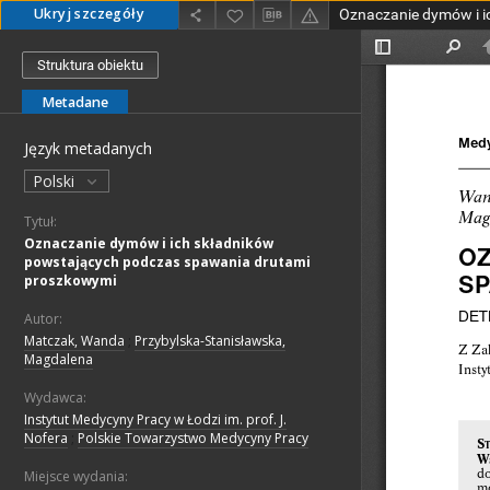
Ukryj szczegóły
Struktura obiektu
Metadane
Język metadanych
Polski
Tytuł:
Oznaczanie dymów i ich składników
powstających podczas spawania drutami
proszkowymi
Autor:
Matczak, Wanda
;
Przybylska-Stanisławska,
Magdalena
Wydawca:
Instytut Medycyny Pracy w Łodzi im. prof. J.
Nofera
;
Polskie Towarzystwo Medycyny Pracy
Miejsce wydania: