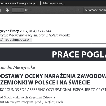
Podstawy oceny narażenia zawodowego na pył krystalicznej krzemionki w Polsce i na świecie
Maciejewska, Aleksandra