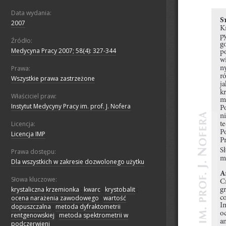
Data wydania:
2007
Źródło:
Medycyna Pracy 2007; 58(4): 327-344
Prawa:
Wszystkie prawa zastrzeżone
Właściciel praw:
Instytut Medycyny Pracy im. prof. J. Nofera
Licencja:
Licencja IMP
Prawa dostępu:
Dla wszystkich w zakresie dozwolonego użytku
Słowa kluczowe:
krystaliczna krzemionka
;
kwarc
;
krystobalit
;
ocena narażenia zawodowego
;
wartość
dopuszczalna
;
metoda dyfraktometrii
rentgenowskiej
;
metoda spektrometrii w
podczerwieni