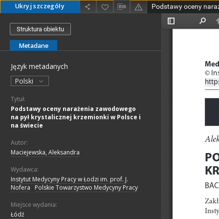
Ukryj szczegóły
Struktura obiektu
Metadane
Język metadanych
Polski
Tytuł:
Podstawy oceny narażenia zawodowego
na pył krystalicznej krzemionki w Polsce i
na świecie
Autor:
Maciejewska, Aleksandra
Wydawca:
Instytut Medycyny Pracy w Łodzi im. prof. J.
Nofera
;
Polskie Towarzystwo Medycyny Pracy
Miejsce wydania:
Łódź