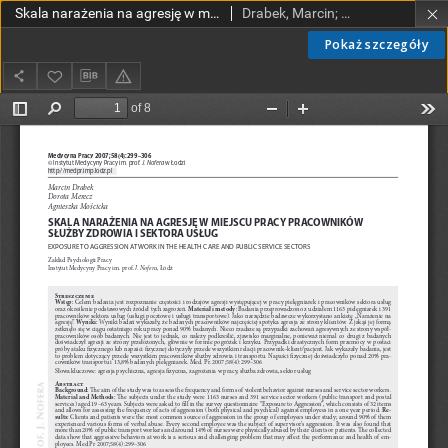
Skala narażenia na agresję w miejscu pracy pracowników służby zdrowia i sektora usług
Drabek, Marcin; Merecz, Dorota; Mościcka, Agnieszka
Pokaż szczegóły