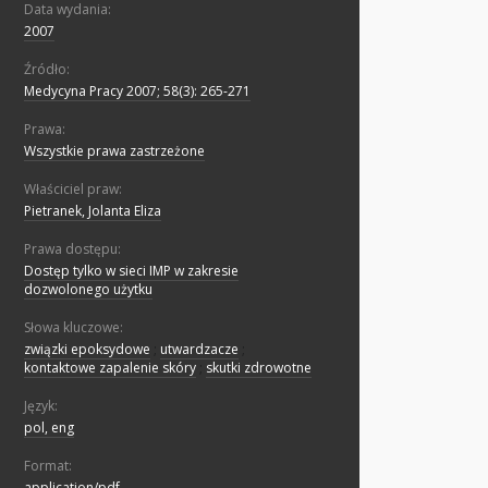
Data wydania:
2007
Źródło:
Medycyna Pracy 2007; 58(3): 265-271
Prawa:
Wszystkie prawa zastrzeżone
Właściciel praw:
Pietranek, Jolanta Eliza
Prawa dostępu:
Dostęp tylko w sieci IMP w zakresie
dozwolonego użytku
Słowa kluczowe:
związki epoksydowe
;
utwardzacze
;
kontaktowe zapalenie skóry
;
skutki zdrowotne
Język:
pol, eng
Format:
application/pdf