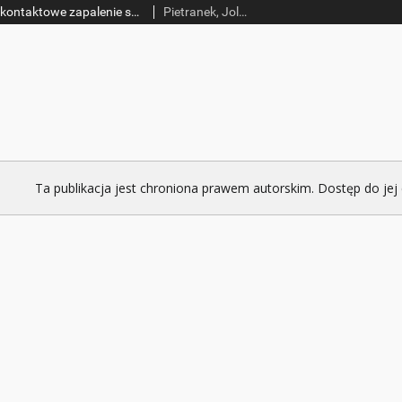
Żywice epoksydowe a kontaktowe zapalenie skóry
Pietranek, Jolanta Eliza
Ta publikacja jest chroniona prawem autorskim. Dostęp do jej 