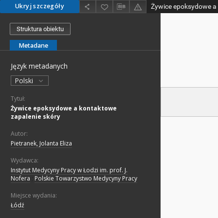
Ukryj szczegóły
Struktura obiektu
Metadane
Język metadanych
Polski
Tytuł:
Żywice epoksydowe a kontaktowe
zapalenie skóry
Autor:
Pietranek, Jolanta Eliza
Wydawca:
Instytut Medycyny Pracy w Łodzi im. prof. J.
Nofera
;
Polskie Towarzystwo Medycyny Pracy
Miejsce wydania:
Łódź