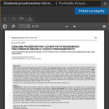
Działania prozdrowotne i ich motywy w świadomości pracowników średnich i dużych przedsiębiorstw
Puchalski, Krzysztof
Pokaż szczegóły