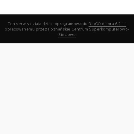
Ten serwis działa dzięki oprogramowaniu
DInGO dLibra 6.2.11
opracowanemu przez
Poznańskie Centrum Superkomputerowo-
Sieciowe