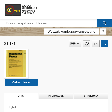
Wyszukiwanie zaawansowane
?
OBIEKT
EN
PL
Pokaż treść
OPIS
INFORMACJE
STRUKTURA
Tytuł: