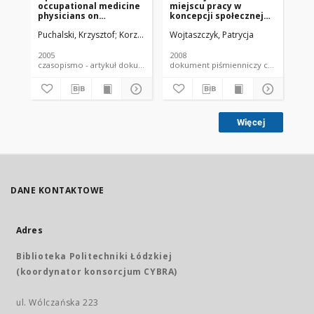
occupational medicine
miejscu pracy w
zd
physicians on
koncepcji społecznej
zd
workplace health
odpowiedzialności
pl
Puchalski, Krzysztof
Korzeniowska, Elżbieta
Wojtaszczyk, Patrycja
Pyżalski, Jacek
Wojtaszczy
Pyż
promotion
biznesu (CSR)
re
2005
2008
200
czasopismo - artykuł dokument piśmienniczy
dokument piśmienniczy czaso
Więcej
DANE KONTAKTOWE
Adres
Biblioteka Politechniki Łódzkiej
(koordynator konsorcjum CYBRA)
ul. Wólczańska 223