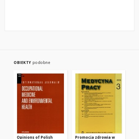
OBIEKTY
podobne
Opinions of Polish
Promocja zdrowia w
Wy