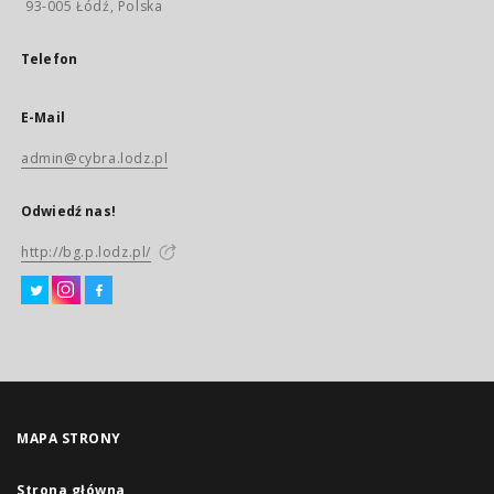
93-005 Łódź, Polska
Telefon
E-Mail
admin@cybra.lodz.pl
Odwiedź nas!
http://bg.p.lodz.pl/
MAPA STRONY
Strona główna