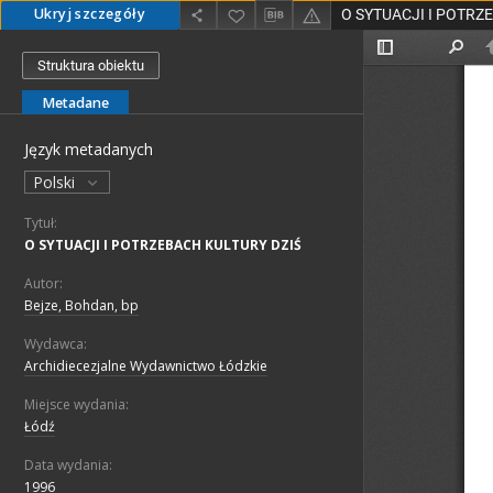
Ukryj szczegóły
O SYTUACJI I POTRZ
Struktura obiektu
Metadane
Język metadanych
Polski
Tytuł:
O SYTUACJI I POTRZEBACH KULTURY DZIŚ
Autor:
Bejze, Bohdan, bp
Wydawca:
Archidiecezjalne Wydawnictwo Łódzkie
Miejsce wydania:
Łódź
Data wydania:
1996