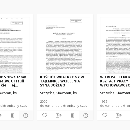
2015 :Dwa tomy
KOŚCIÓŁ WPATRZONY W
W TROSCE O N
e św. Urszuli
TAJEMNICĘ WCIELENIA
KSZTAŁT PRACY
iej i jej
SYNA BOŻEGO
WYCHOWAWCZO
niu.
FORMACYJNEJ W
awomir, ks.
Szczyrba, Sławomir, ks.
Szczyrba, Sławomir
SEMINARIUM D
PRZYCZYNEK DO
FORMATORA
2000
1992
dokument elektroniczny czasopismo
dokument elektroniczny czasopismo