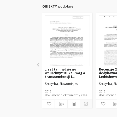
OBIEKTY
podobne
„Jest tam, gdzie go
Recenzje 
wpuścimy!” Kilka uwag o
dedykowan
transcendencji i
Ledóchowsk
immanencji Boga w
zgromadze
Szczyrba, Sławomir, ks.
Szczyrba, Sł
nawiązaniu do klasycznej
metafizyki i Buberowskiej
dialogiki
2013
2015
dokument elektroniczny czasopismo