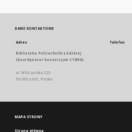
DANE KONTAKTOWE
Adres
Telefon
Biblioteka Politechniki Łódzkiej
(koordynator konsorcjum CYBRA)
ul. Wólczańska 223
93-005 Łódź, Polska
MAPA STRONY
Strona główna