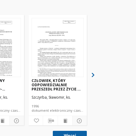
OWY
CZŁOWIEK, KTÓRY
CZŁOWIEK WOBEC
ODPOWIEDZIALNIE
ŚRODOWISKA
-
PRZESZEDŁ PRZEZ ŻYCIE.
PRZYRODNICZEGO.
Jerzy Mirewicz SJ (1909–
Przyczynek do ekoet
, ks.
Szczyrba, Sławomir, ks.
Szczyrba, Sławomir, ks.
UCHOWNYM.
1996)
 TEOLOGII
1996
1996
dokument elektroniczny czasopismo
dokument elektroniczny czasopismo
Więcej