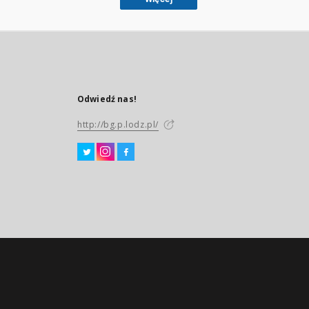
Odwiedź nas!
http://bg.p.lodz.pl/