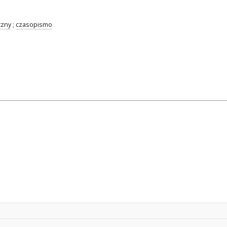
czny
;
czasopismo