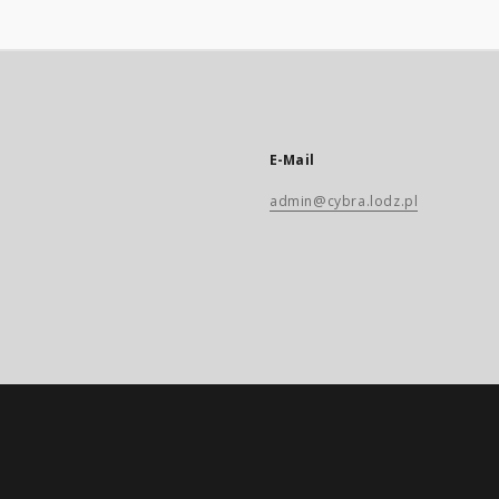
E-Mail
admin@cybra.lodz.pl