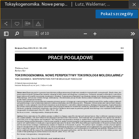
Toksykogenomika. Nowe perspektywy toksykologii molekularnej
Lutz, Waldemar; Kur, Barbara
Pokaż szczegóły