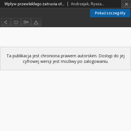
Wpływ przewlekłego zatrucia ołowiem na parametry zmienności rytmu serca
Andrzejak, Ryszard; Poręba, Rafał; Derkacz, Arkadiusz
Pokaż szczegóły
Ta publikacja jest chroniona prawem autorskim. Dostęp do jej
cyfrowej wersji jest możliwy po zalogowaniu.