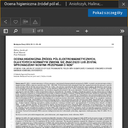
Ocena higieniczna źródeł pól elektromagnetycznych, dla których normatyw zmienił się znacząco lub został wprowadzony nowymi przepisami o NDN
Aniołczyk, Halina; Mamrot, Paweł; Politański, Piotr
Pokaż szczegóły