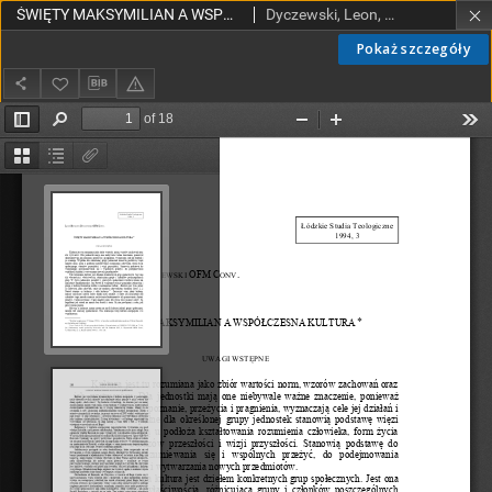
ŚWIĘTY MAKSYMILIAN A WSPÓŁCZESNA KULTURA
Dyczewski, Leon, OFMConv.
Pokaż szczegóły