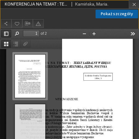
KONFERENCJA NA TEMAT : TEKST SAKRALNY W KRĘGU KULTURY CHRZEŚCIJAŃSKIEJ. HISTORIA, JĘZYK, POETYKA
Kamińska, Maria.
Pokaż szczegóły