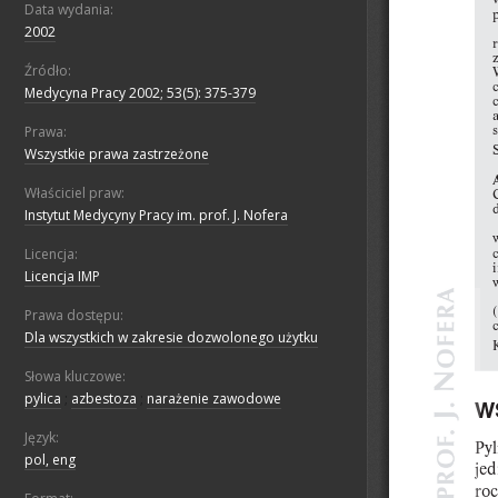
Data wydania:
2002
Źródło:
Medycyna Pracy 2002; 53(5): 375-379
Prawa:
Wszystkie prawa zastrzeżone
Właściciel praw:
Instytut Medycyny Pracy im. prof. J. Nofera
Licencja:
Licencja IMP
Prawa dostępu:
Dla wszystkich w zakresie dozwolonego użytku
Słowa kluczowe:
pylica
;
azbestoza
;
narażenie zawodowe
Język:
pol, eng