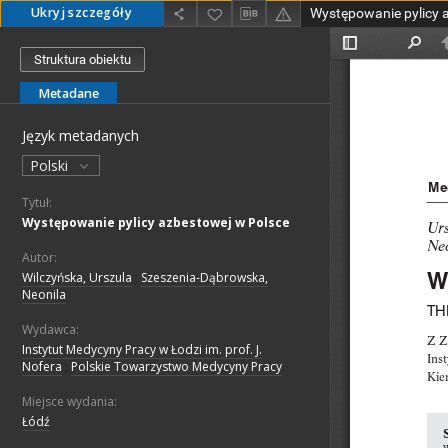
Ukryj szczegóły
Występowanie pylicy 
Struktura obiektu
Metadane
Język metadanych
Polski
Tytuł:
Występowanie pylicy azbestowej w Polsce
Autor:
Wilczyńska, Urszula
;
Szeszenia-Dąbrowska,
Neonila
Wydawca:
Instytut Medycyny Pracy w Łodzi im. prof. J.
Nofera
;
Polskie Towarzystwo Medycyny Pracy
Miejsce wydania:
Łódź