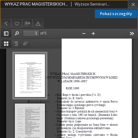
WYKAZ PRAC MAGISTERSKICH WYKONANYCH W WYŻSZYM SEMINARIUM DUCHOWNYM W ŁODZI W LATACH 1990–1992
Wyższe Seminarium Duchowne w Łodzi
Pokaż szczegóły