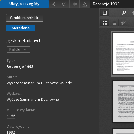
Ukryj szczegóły
Recenzje 1992
Struktura obiektu
Metadane
Język metadanych
Polski
Tytuł:
Recenzje 1992
Autor:
Wyższe Seminarium Duchowne w Łodzi
Wydawca:
Wyższe Seminarium Duchowne
Miejsce wydania:
Łódź
Data wydania:
1992