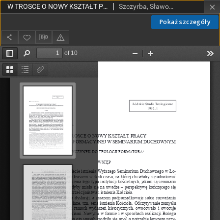
W TROSCE O NOWY KSZTAŁT PRACY WYCHOWAWCZO-FORMACYJNEJ W SEMINARIUM DUCHOWNYM. PRZYCZYNEK DO TEOLOGII FORMATORA
Szczyrba, Sławomir, ks.
Pokaż szczegóły