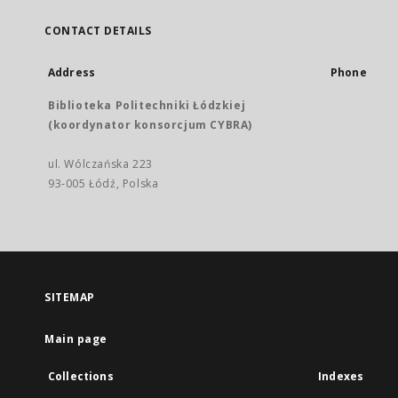
CONTACT DETAILS
Address
Phone
Biblioteka Politechniki Łódzkiej
(koordynator konsorcjum CYBRA)
ul. Wólczańska 223
93-005 Łódź, Polska
SITEMAP
Main page
Collections
Indexes