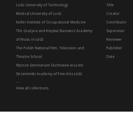
Lodz University of Technology
Title
Medical University of Lodz
Creator
Nofer Institute of Occupational Medicine
Contributor
The Grażyna and Kiejstut Bacewicz Academy
Supervisor
of Music in Łódź
Reviewer
The Polish National Film, Television and
Publisher
Theatre School
Date
Wyższe Seminarium Duchowne w Łodzi
Strzemiński Academy of Fine Arts Łódź
...
View all collections