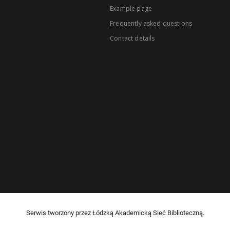
Example page
Frequently asked questions
Contact details
Serwis tworzony przez Łódzką Akademicką Sieć Biblioteczną.