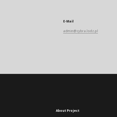
E-Mail
admin@cybra.lodz.pl
About Project