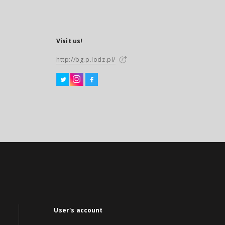
Visit us!
http://bg.p.lodz.pl/
User's account