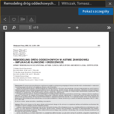
Remodeling dróg oddechowych w astmie zawodowej - implikacje kliniczne i orzecznicze
Wittczak, Tomasz; Walusiak, Jolanta; Opalska, Barbara; Pałczyński, Cezary
Pokaż szczegóły