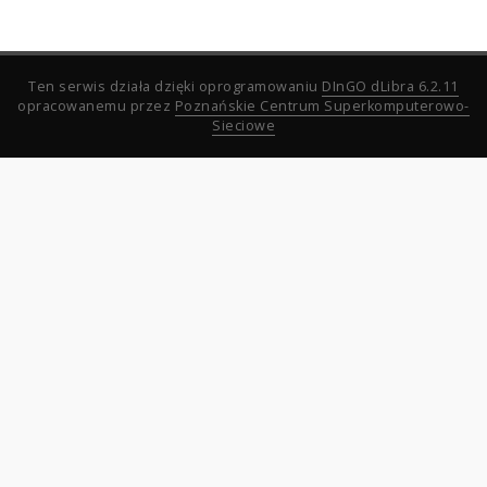
Ten serwis działa dzięki oprogramowaniu
DInGO dLibra 6.2.11
opracowanemu przez
Poznańskie Centrum Superkomputerowo-
Sieciowe