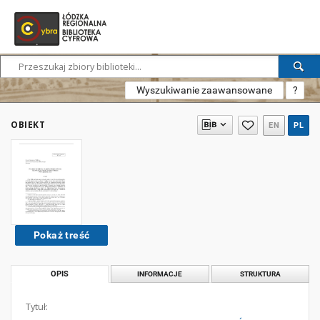
Wyszukiwanie zaawansowane
?
OBIEKT
EN
PL
Pokaż treść
OPIS
INFORMACJE
STRUKTURA
Tytuł: