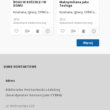
BOGU W KOŚCIELE I W
Maksymiliana jako
SŁ
DOMU
Teologa
Kosmana, Ignacy, OFMConv.
Kosmana, Ignacy, OFMConv.
Ko
2010
2013
200
dokument elektroniczny czasopismo
dokument elektroniczny czasopismo
Więcej
DANE KONTAKTOWE
Adres
Biblioteka Politechniki Łódzkiej
(koordynator konsorcjum CYBRA)
ul. Wólczańska 223