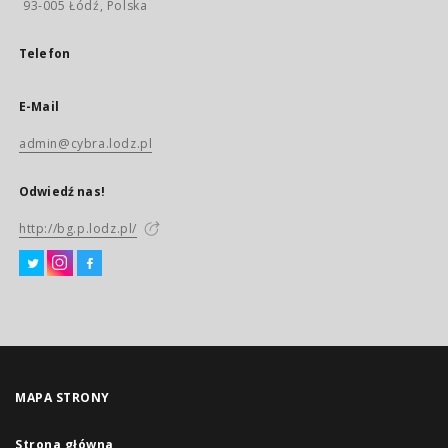
93-005 Łódź, Polska
Telefon
E-Mail
admin@cybra.lodz.pl
Odwiedź nas!
http://bg.p.lodz.pl/
MAPA STRONY
Strona główna