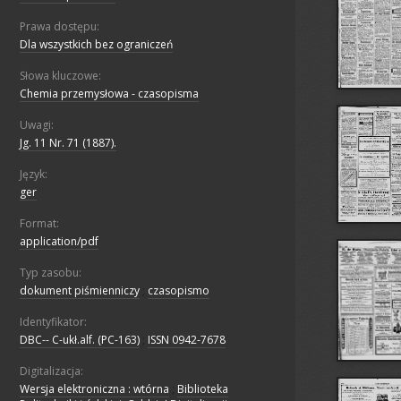
Prawa dostępu:
Dla wszystkich bez ograniczeń
Słowa kluczowe:
Chemia przemysłowa - czasopisma
Uwagi:
Jg. 11 Nr. 71 (1887).
Język:
ger
Format:
application/pdf
Typ zasobu:
dokument piśmienniczy
;
czasopismo
Identyfikator:
DBC-- C-ukł.alf. (PC-163)
;
ISSN 0942-7678
Digitalizacja:
Wersja elektroniczna : wtórna
;
Biblioteka