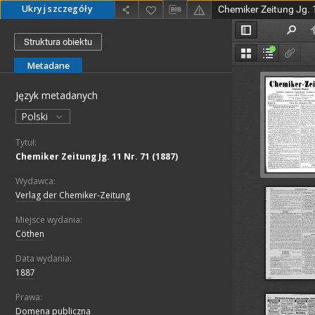
Ukryj szczegóły
Chemiker Zeitung Jg. 
Struktura obiektu
Metadane
Język metadanych
Polski
Tytuł:
Chemiker Zeitung Jg. 11 Nr. 71 (1887)
Wydawca:
Verlag der Chemiker-Zeitung
Miejsce wydania:
Cöthen
Data wydania:
1887
Prawa:
Domena publiczna