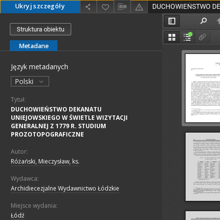
Ukryj szczegóły
Struktura obiektu
Metadane
Język metadanych
Polski
Tytuł:
DUCHOWIEŃSTWO DEKANATU
UNIEJOWSKIEGO W ŚWIETLE WIZYTACJI
GENERALNEJ Z 1779 R. STUDIUM
PROZOTOPOGRAFICZNE
Autor:
Różański, Mieczysław, ks.
Wydawca:
Archidiecezjalne Wydawnictwo Łódzkie
Miejsce wydania:
Łódź