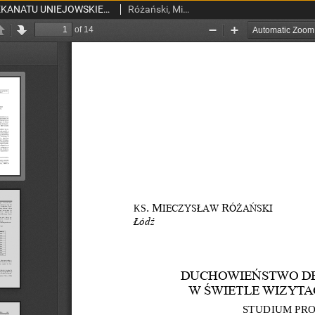
DUCHOWIEŃSTWO DEKANATU UNIEJOWSKIEGO W ŚWIETLE WIZYTACJI GENERALNEJ Z 1779 R. STUDIUM PROZOTOPOGRAFICZNE
Różański, Mieczysław, ks.