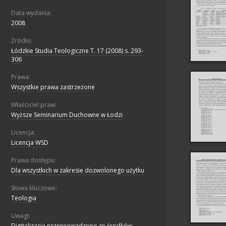
Data wydania:
2008
Źródło:
Łódzkie Studia Teologiczne T. 17 (2008) s. 293-
306
Prawa:
Wszystkie prawa zastrzeżone
Właściciel praw:
Wyższe Seminarium Duchowne w Łodzi
Licencja:
Licencja WSD
Prawa dostępu:
Dla wszystkich w zakresie dozwolonego użytku
Słowa kluczowe:
Teologia
Uwagi:
Digitalizację przeprowadzono ze środków