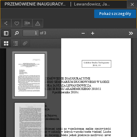
PRZEMÓWIENIE INAUGURACYJNE REKTORA WYŻSZEGO SEMINARIUM DUCHOWNEGO W ŁODZI KS. DRA JANUSZA LEWANDOWICZANA ROZPOCZĘCIE ROKU AKADEMICKIEGO 2010/11, 9 października 2010 r.
Lewandowicz, Janusz, ks.
Pokaż szczegóły