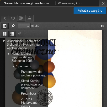
Nomenklatura węglowodanów : zalecenia 1996
Wiśniewski, Andrzej (1948- ). Red. nauk. Tł.; Sokołowska, Teresa (1926-2003). Red. nauk. Tł.; Polskie Towarzystwo Chemiczne. Komisja Terminologii.
Pokaż szczegóły