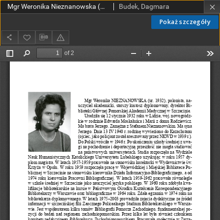
Mgr Weronika Nieznanowska (ur. 1932) Szczecin –PAM
Budek, Dagmara
Pokaż szczegóły