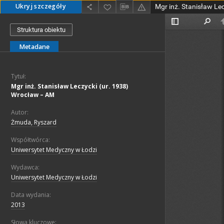
Ukryj szczegóły
Struktura obiektu
Metadane
Tytuł:
Mgr inż. Stanisław Leczycki (ur. 1938)
Wrocław – AM
Autor:
Żmuda, Ryszard
Współtwórca:
Uniwersytet Medyczny w Łodzi
Wydawca:
Uniwersytet Medyczny w Łodzi
Data wydania:
2013
Słowa kluczowe: