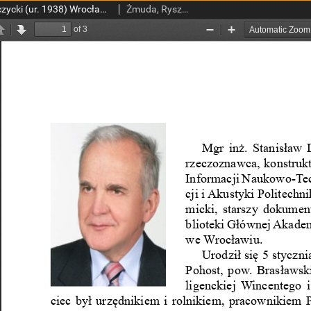
Mgr inż. Stanisław Leczycki (ur. 1938) Wrocław – AM
Żmuda, Ryszard