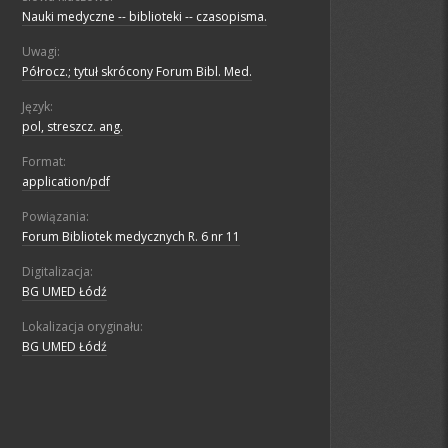
Nauki medyczne -- biblioteki -- czasopisma.
Uwagi:
Półrocz.; tytuł skrócony Forum Bibl. Med.
Język:
pol, streszcz. ang.
Format:
application/pdf
Powiązania:
Forum Bibliotek medycznych R. 6 nr 11
Digitalizacja:
BG UMED Łódź
Lokalizacja oryginału:
BG UMED Łódź