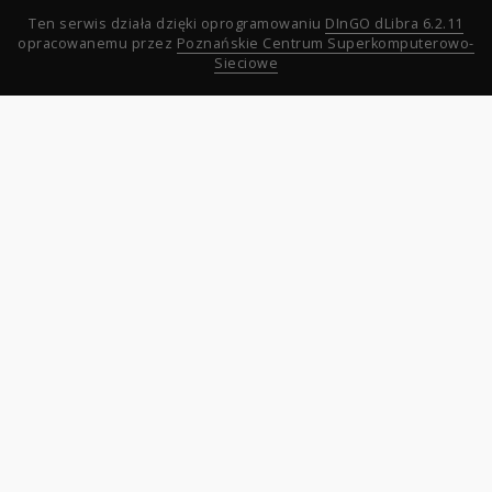
Ten serwis działa dzięki oprogramowaniu
DInGO dLibra 6.2.11
opracowanemu przez
Poznańskie Centrum Superkomputerowo-
Sieciowe