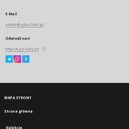
E-Mail
admin@cybra.lodz.pl
Odwiedź nas!
http://bg.p.lodz.pl/
MAPA STRONY
Strona główna
Kolekcje