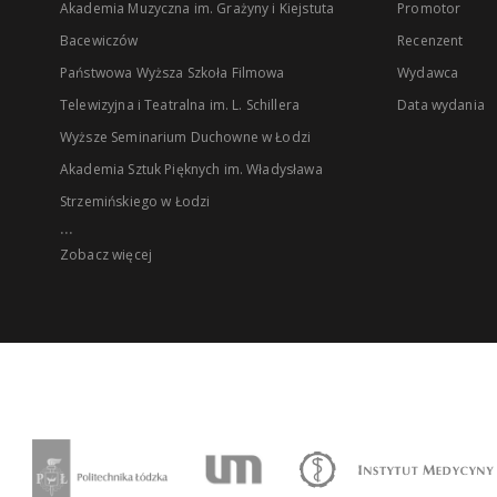
Akademia Muzyczna im. Grażyny i Kiejstuta
Promotor
Bacewiczów
Recenzent
Państwowa Wyższa Szkoła Filmowa
Wydawca
Telewizyjna i Teatralna im. L. Schillera
Data wydania
Wyższe Seminarium Duchowne w Łodzi
Akademia Sztuk Pięknych im. Władysława
Strzemińskiego w Łodzi
...
Zobacz więcej