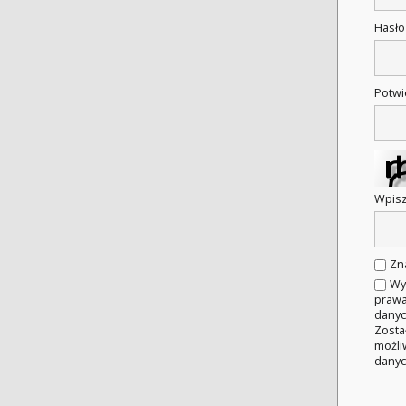
Hasł
Potwi
Wpisz
Zn
Wy
prawa
danyc
Zosta
możli
danyc