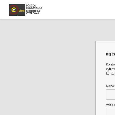
REJE
Konto
cyfrow
konta
Nazwa
Adres