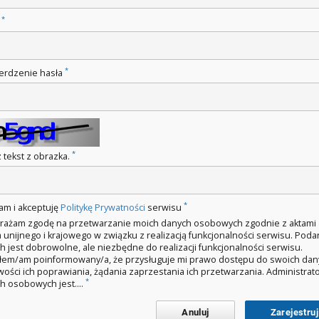
*
o
*
erdzenie hasła
*
 tekst z obrazka.
*
am i akceptuję
Politykę Prywatności
serwisu
rażam zgodę na przetwarzanie moich danych osobowych zgodnie z aktami
 unijnego i krajowego w związku z realizacją funkcjonalności serwisu. Poda
h jest dobrowolne, ale niezbędne do realizacji funkcjonalności serwisu.
łem/am poinformowany/a, że przysługuje mi prawo dostępu do swoich dan
wości ich poprawiania, żądania zaprzestania ich przetwarzania. Administra
*
h osobowych jest....
Anuluj
Zarejestruj