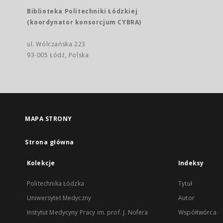
Biblioteka Politechniki Łódzkiej
(koordynator konsorcjum CYBRA)
ul. Wólczańska 223
93-005 Łódź, Polska
MAPA STRONY
Strona główna
Kolekcje
Indeksy
Politechnika Łódzka
Tytuł
Uniwersytet Medyczny
Autor
Instytut Medycyny Pracy im. prof. J. Nofera
Współtwórca